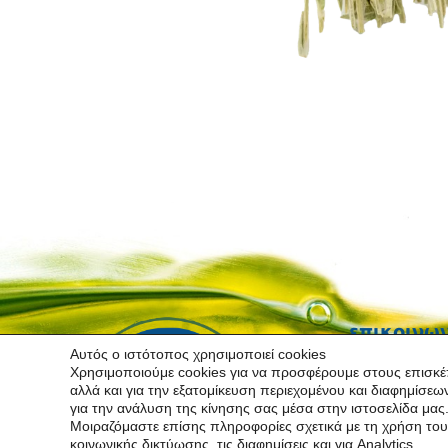
Βράζουμε το νερό.
Προσθέτουμε τη μαλοτήρα και σιγοβράζουμε 
Σουρώνουμε και σερβίρουμε. Προαιρετικά πρ
Δεν έχουν σημειωθεί σημαντικές παρενέργε
κάποια φαρμακευτική αγωγή συμβουλευτείτε
επικοινω
Αυτός ο ιστότοπος χρησιμοποιεί cookies
Χρησιμοποιούμε cookies για να προσφέρουμε στους επισκέπ
Μάλεμε Χανιά
αλλά και για την εξατομίκευση περιεχομένου και διαφημίσεω
cretancorner
για την ανάλυση της κίνησης σας μέσα στην ιστοσελίδα μας
Μοιραζόμαστε επίσης πληροφορίες σχετικά με τη χρήση του
cretancorner
κοινωνικής δικτύωσης, τις διαφημίσεις και για Analytics.