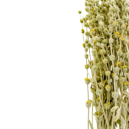
Ενισχύει την μνήμη
Ενίσχυση του Ανοσοποιητικού Συστήματος.
Παρασκευή και δοσολογία
Παρασκευάζεται ως αφέψημα. Το βράζουμε για 4 
νερό, λίγα λεπτά και έτοιμο το ρόφημά σας! Το 
πολλαπλά οφέλη στον οργανισμό σας.
Ρόφημα Μαλοτήρας (Τ
Υλικά:
1 κουταλάκι του γλυκού αποξηραμένη μαλοτή
1 φλιτζάνι νερό
Οδηγίες: