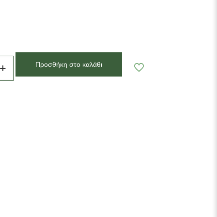
Προσθήκη στο καλάθι
ουμε λίγα ανθικά στελέχη, μια κούπα, ζεστό
λαφρο βοτανικό τσάι που συγχρόνως προσφέρει