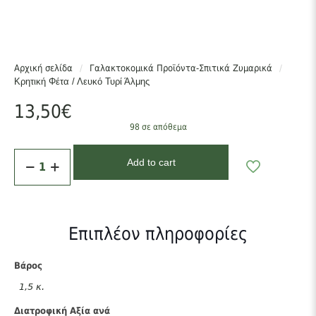
Πρωτεΐνη
: 14,2g
Ολικά λιπαρά
: 21,3g
Κορεσμένα: 14,9g
Αρχική σελίδα
/
Γαλακτοκομικά Προϊόντα-Σπιτικά Ζυμαρικά
/
Μονοακόρεστα: 4,6g
Κρητική Φέτα / Λευκό Τυρί Άλμης
Πολυακόρεστα: 0,6g
13,50
€
Υδατάνθρακες
: 4,1g
98 σε απόθεμα
Κρητική
Add to cart
Φέτα
/
Λευκό
Τυρί
Άλμης
Επιπλέον πληροφορίες
ποσότητα
Βάρος
1,5 κ.
Διατροφική Αξία ανά