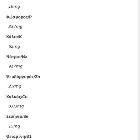
19mg
Φώσφορος/P
337mg
Κάλιο/K
62mg
Νάτριο/Na
917mg
Ψευδάργυρός/Zn
2.9mg
Χαλκός/Cu
0.03mg
Σελήνιο/Se
15mg
Θειαμίνη/Β1