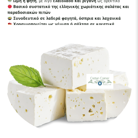
Ωμή ή ψητή
, με λίγο
ελαιόλαδο και ρίγανη
ως ορεκτικό
Βασικό συστατικό της ελληνικής χωριάτικης σαλάτας και
παραδοσιακών πιτών
Συνοδευτικό σε λαδερά φαγητά, όσπρια και λαχανικά
Χρησιμοποιείται ως γέμιση ή σάλτσα σε κρεατικά
Απολαυστικό σνακ με ψωμί, παξιμάδι ή κράκερ
Ελληνική Φέτα vs. Κρητική Φέτα
Η πρόβεια φέτα
είναι πιο πικάντικη, ενώ
η κατσικίσια
προσφέρει μια πιο ήπια και κρεμώδη γεύση.
Η ελληνική φέτα
είναι αλμυρή, μεστή και ελαφρώς
πικάντικη, ιδανική για
σαλάτες, σούπες, μακαρονάδες και
παραδοσιακά πιάτα
.
Η
έντονη γεύση
της την καθιστά μοναδική προσθήκη σε
κάθε τραπέζι!
Απολαύστε την αυθεντική γεύση της ελληνικής φέτας σε
κάθε μπουκιά!
Θρεπτική Αξία (ανά 100g)
Ενέργεια
: 264 kcal / 1104,6 kJ