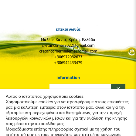
επικοινωνία
Μάλεμε Χανιά, Κρήτη, Ελλάδα
cretancorner2022@gmail.com
cretancornermaleme@gmail.com
+306972082677
+306942433479
information
Η Εταιρεία
✕
Πολιτική Απορρήτου & Cookies (GDPR)
Αυτός ο ιστότοπος χρησιμοποιεί cookies
Παραγγελίες και Αποστολές
Χρησιμοποιούμε cookies για να προσφέρουμε στους επισκέπτες
Κόστος Αποστολών
μας μια καλύτερη εμπειρία στον ιστότοπο μας, αλλά και για την
Πολιτική Επιστροφών
εξατομίκευση περιεχομένου και διαφημίσεων, για την παροχή
Προστασία & Ασφάλεια του Καταναλωτή
λειτουργιών κοινωνικών μέσων και για την ανάλυση της κίνησης
σας μέσα στην ιστοσελίδα μας.
ακολουθήστε μας
Μοιραζόμαστε επίσης πληροφορίες σχετικά με τη χρήση του
ιστότοπού μας με τους συνεργάτες μας στα μέσα κοινωνικής