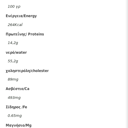
100 γρ
Ενέργεια/Energy
264Kcal
Πρωτεΐνης/ Proteins
14,2g
νερό/water
55,2g
χοληστερόλη/cholesterol
89mg
Ασβέστιο/Ca
493mg
Σίδηρος /Fe
0.65mg
Μαγνήσιο/Mg