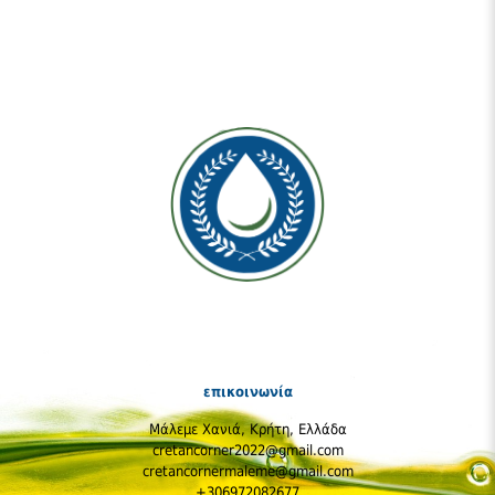
επικοινωνία
Μάλεμε Χανιά, Κρήτη, Ελλάδα
cretancorner2022@gmail.com
cretancornermaleme@gmail.com
+306972082677