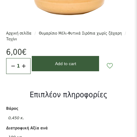
χρησιμοποιηθεί σαν βασικό συστατικό σε ντρέσινγκς, σε ζεστές
σάλτσες, σε αντικατάσταση λιπαρού συστατικού σε ζύμες ή κέικ
κλπ
Σε άμεση επαφή με τη φωτιά καίγεται εύκολα για αυτό είναι
προτιμότερο να ζεσταίνεται σε μπεν μαρί.
Αρχική σελίδα
/
Θυμαρίσιο Μέλι-Φυτικά Σιρόπια χωρίς ζάχαρη
/
Ταχίνι
καταναλώστε ενα κουταλάκι του γλυκού ταχίνι στο πρωινό
σας.
6,00
€
Ταχίνι
Add to cart
ποσότητα
Επιπλέον πληροφορίες
Βάρος
0,450 κ.
Διατροφική Αξία ανά