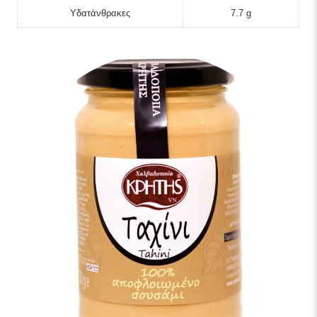
Υδατάνθρακες
7.7 g
Εκ των οποίων σάκχαρα
1.7 g
Εδώδιμες ίνες
7.8 g
Πρωτεϊνή
24.2 g
Αλάτι
0,05 g
Συντήρηση:
Συντηρείται έως την ημερομηνία λήξεώς του σε
μέρος δροσερό και ξηρό.
Κατά την αποθήκευσή του ο διαχωρισμός του σησαμέλαιου στην
επιφάνεια είναι φυσιολογικό φαινόμενο, ανακατέψτε πριν τη χρήση
για να επανέλθει στην αρχική του κατάσταση.
Προσοχή:
Η επαφή του ταχινιού με οποιοδήποτε υγρό θα το
αλλοιώσει κατά την αποθήκευση.
Χρήσεις
: Εκτός από τη χρήση του ως έχει (ο συνδυασμός του με
μέλι είναι ένα ιδανικό θρεπτικό και νόστιμο πρωινό), μπορεί να