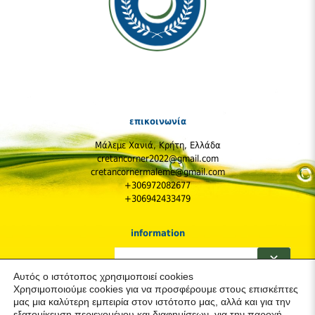
επικοινωνία
Μάλεμε Χανιά, Κρήτη, Ελλάδα
cretancorner2022@gmail.com
cretancornermaleme@gmail.com
+306972082677
+306942433479
information
Η Εταιρεία
✕
Πολιτική Απορρήτου & Cookies (GDPR)
Αυτός ο ιστότοπος χρησιμοποιεί cookies
Παραγγελίες και Αποστολές
Χρησιμοποιούμε cookies για να προσφέρουμε στους επισκέπτες
Κόστος Αποστολών
μας μια καλύτερη εμπειρία στον ιστότοπο μας, αλλά και για την
Πολιτική Επιστροφών
εξατομίκευση περιεχομένου και διαφημίσεων, για την παροχή