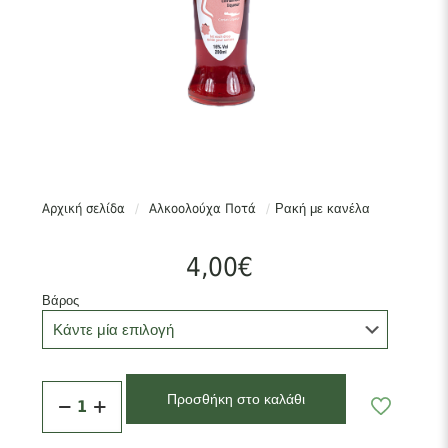
Αρχική σελίδα
/
Αλκοολούχα Ποτά
/
Ρακή με κανέλα
4,00
€
Βάρος
Ρακή
Προσθήκη στο καλάθι
με
κανέλα
ποσότητα