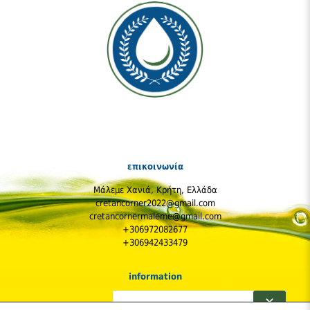
επικοινωνία
Μάλεμε Χανιά, Κρήτη, Ελλάδα
cretancorner2022@gmail.com
cretancornermaleme@gmail.com
+306972082677
+306942433479
information
Η Εταιρεία
✕