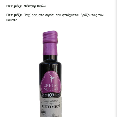
Πετιμέζι: Νέκταρ θεών
Πετιμέζι:
Παχύρρευστο σιρόπι που φτιάχνεται βράζοντας τον
μούστο.
Δεν περιέχει συντηρητικά, χρωστικές, ζάχαρη
.
Διατηρείται για πολύ καιρό εκτός ψυγείου.
Συγκεντρώνει τα περισσότερα θεραπευτικά συστατικά του
σταφυλιού και συνήθως χρησιμοποιείται :
αυτούσιο όπως είναι σε μικρά
“πρωινά σφηνάκια”
για άμεση
ενεργειακή ενδυνάμωση : άριστη πηγή σιδήρου (αναιμίες)
καταπραϋντικές ιδιότητες λαιμού, αντικαταθλιπτικό
για μαριναρίσματα στην μαγειρική, ιδιαίτερα με ξύδι σε
γλυκόξυνες σάλτσες και για βαλσάμικες σαλάτες.
στην
ζαχαροπλαστική ως γλυκαντική ουσία σε ροφήματα,
γιαούρτι, μουστοκούλουρα και ιδιαίτερα σιρόπι σε σπιτικές
τηγανίτες.
Στη στήλη μας “συνταγές μαγειρικής” δείτε: ‘τα γκουρμέ της