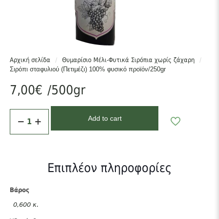
Κρήτης!’
Πατήστε εδώ >>
Αρχική σελίδα
/
Θυμαρίσιο Μέλι-Φυτικά Σιρόπια χωρίς ζάχαρη
/
Σιρόπι σταφυλιού (Πετιμέζι) 100% φυσικό προϊόν/250gr
7,00
€
/500gr
Σιρόπι
Add to cart
σταφυλιού
(Πετιμέζι)
100%
φυσικό
προϊόν/250gr
Επιπλέον πληροφορίες
ποσότητα
Βάρος
0,600 κ.