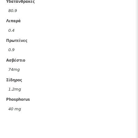
Υδατάνθρακες
80.9
Λιπαρά
0.4
Πρωτεϊνες
0.9
Ασβέστιο
74mg
Σίδηρος
1.2mg
Phosphorus
40 mg