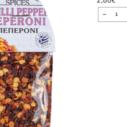
2,80
€
Πεπερόνι
Καυτερό
(Hot
Chilly
Pepper)/50gr
ποσότητα