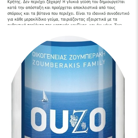
Κρήτης. Δεν περιέχει ζάχαρη! Η γλυκιά γεύση του δημιουργείται
κατά την απόσταξη και προέρχεται αποκλειστικά από τους
σπόρους και τα βότανα που περιέχει. Είναι το ιδανικό συνοδευτικό
για κάθε μερακλίδικο γεύμα, ταιριάζοντας εξαιρετικά με τα
αυθεντικά προϊόντα της κρητικής κουζίνας, και όχι μόνο. Έχει
μοναδικά φυσικά αρώματα, που κατακλύζουν όλες τις αισθήσεις.
Φτιαγμένο για δυνατές γεύσεις και συγκινήσεις, το Ούζο
Ζουμπεράκη είναι ο καλύτερος πρεσβευτής της αυθεντικής
κρητικής παράδοσης σε όλες τις χώρες του εξωτερικού όπου
διατίθεται!