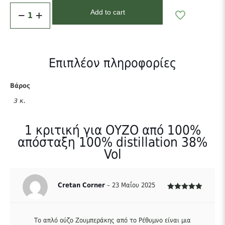
OΥZO
Add to cart
από
100%
απόσταξη
100%
distillation
Επιπλέον πληροφορίες
38%
Vol
ποσότητα
Βάρος
3 κ.
1 κριτική για
OΥZO από 100%
απόσταξη 100% distillation 38%
Vol
Cretan Corner
–
23 Μαΐου 2025
Βαθμολογήθηκε
με
5
από 5
Το απλό ούζο Ζουμπεράκης από το Ρέθυμνο είναι μια