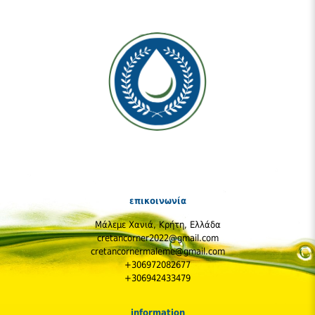
Επιπλέον υγρασία: 17,4 %
Αν λοιπόν υπολογίσουμε αναλογικά:
~ 21 kcal
ανά κουταλάκι (κατά προσέγγιση)
~ 4,4 g υδατάνθρακες
(αν τα ~63 g στά 100 g είναι
υδατάνθρακες → 7 g = 0,07 × 63 ≈ 4,4 g)
Συνοπτικός πίνακας ανά κουταλάκι (~ 7 g)
Συστατικό
Εκτίμηση ανα κουταλάκι
Θερμίδες
~ 21 kcal
επικοινωνία
Υδατάνθρακες
~ 6 g (ή ~ 4–5 g)
Μάλεμε Χανιά, Κρήτη, Ελλάδα
cretancorner2022@gmail.com
Πρωτεΐνες
~ 0–0,1 g
cretancornermaleme@gmail.com
+306972082677
Λίπη
~ 0 g
+306942433479
Ιχνοστοιχεία
Ίχνη (ασβέστιο, σίδηρος κ.ά.)
information