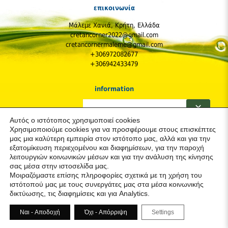
επικοινωνία
Μάλεμε Χανιά, Κρήτη, Ελλάδα
cretancorner2022@gmail.com
cretancornermaleme@gmail.com
+306972082677
+306942433479
information
Η Εταιρεία
✕
Πολιτική Απορρήτου & Cookies (GDPR)
Αυτός ο ιστότοπος χρησιμοποιεί cookies
Παραγγελίες και Αποστολές
Χρησιμοποιούμε cookies για να προσφέρουμε στους επισκέπτες
Κόστος Αποστολών
μας μια καλύτερη εμπειρία στον ιστότοπο μας, αλλά και για την
Πολιτική Επιστροφών
εξατομίκευση περιεχομένου και διαφημίσεων, για την παροχή
Προστασία & Ασφάλεια του Καταναλωτή
λειτουργιών κοινωνικών μέσων και για την ανάλυση της κίνησης
σας μέσα στην ιστοσελίδα μας.
ακολουθήστε μας
Μοιραζόμαστε επίσης πληροφορίες σχετικά με τη χρήση του
ιστότοπού μας με τους συνεργάτες μας στα μέσα κοινωνικής
δικτύωσης, τις διαφημίσεις και για Analytics.
Ναι - Αποδοχή
Όχι - Απόρριψη
Settings