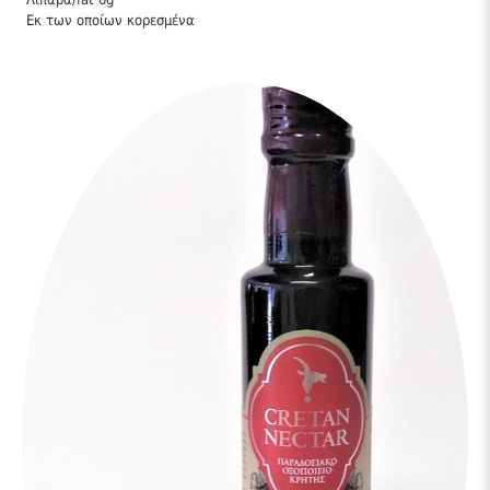
Εκ των οποίων κορεσμένα
Συστατικά: συμπυκνωμένος μούστος σταφυλιού, ξύδι από
σταφύλια