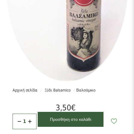
Αρχική σελίδα
/
Ξύδι Balsamico
/
Βαλσάμικο
3,50
€
Βαλσάμικο
Προσθήκη στο καλάθι
ποσότητα