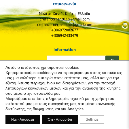
επικοινωνία
Μάλεμε Χανιά, Κρήτη, Ελλάδα
cretancorner2022@gmail.com
cretancornermaleme@gmail.com
+306972082677
+306942433479
information
Η Εταιρεία
✕
Πολιτική Απορρήτου & Cookies (GDPR)
Αυτός ο ιστότοπος χρησιμοποιεί cookies
Παραγγελίες και Αποστολές
Χρησιμοποιούμε cookies για να προσφέρουμε στους επισκέπτες
Κόστος Αποστολών
μας μια καλύτερη εμπειρία στον ιστότοπο μας, αλλά και για την
Πολιτική Επιστροφών
εξατομίκευση περιεχομένου και διαφημίσεων, για την παροχή
Προστασία & Ασφάλεια του Καταναλωτή
λειτουργιών κοινωνικών μέσων και για την ανάλυση της κίνησης
σας μέσα στην ιστοσελίδα μας.
ακολουθήστε μας
Μοιραζόμαστε επίσης πληροφορίες σχετικά με τη χρήση του
ιστότοπού μας με τους συνεργάτες μας στα μέσα κοινωνικής
δικτύωσης, τις διαφημίσεις και για Analytics.
Ναι - Αποδοχή
Όχι - Απόρριψη
Settings