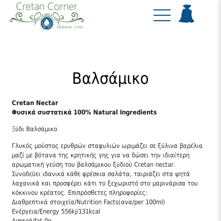
Βαλσάμικο
Cretan Nectar
Φυσικά συστατικά 100% Natural Ingredients
Ξύδι Βαλσάμικο
Γλυκός μούστος ερυθρών σταφυλιών ωριμάζει σε ξύλινα βαρέλια
μαζί με βότανα της κρητικής γης για να δώσει την ιδιαίτερη
αρωματική γεύση του βαλσάμικου ξυδιού Cretan nectar.
Συνοδεύει ιδανικά κάθε φρέσκια σαλάτα, ταιριάζει στα ψητά
λαχανικά και προσφέρει κάτι το ξεχωριστό στο μαρινάρισα του
κόκκινου κρέατος. Επιπρόσθετες πληροφορίες:
Διαθρεπτικά στοιχεία/Nutrition Facts(ανα/per 100ml)
Ενέργεια/Energy 556kj/131kcal
Λιπαρά/fat 0g