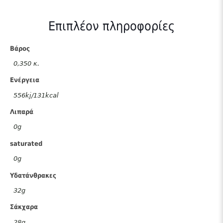
Επιπλέον πληροφορίες
Βάρος
0,350 κ.
Ενέργεια
556kj/131kcal
Λιπαρά
0g
saturated
0g
Υδατάνθρακες
32g
Σάκχαρα
28g